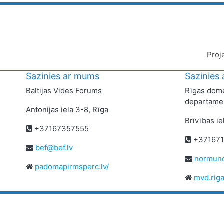
Proj
Sazinies ar mums
Sazinies
Baltijas Vides Forums
Rīgas dome
departame
Antonijas iela 3-8, Rīga
Brīvības ie
+37167357555
+371671
bef@bef.lv
normund
padomapirmsperc.lv/
mvd.riga