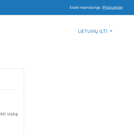
Esate neprisijungę. (
Prisijunkite
)
LIETUVIŲ ‎(LT)‎
kti viską