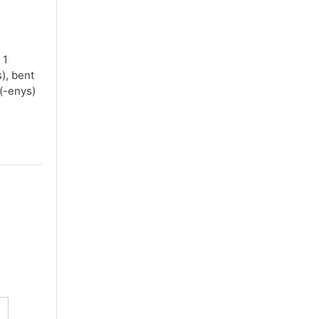
 1
s), bent
 (-enys)