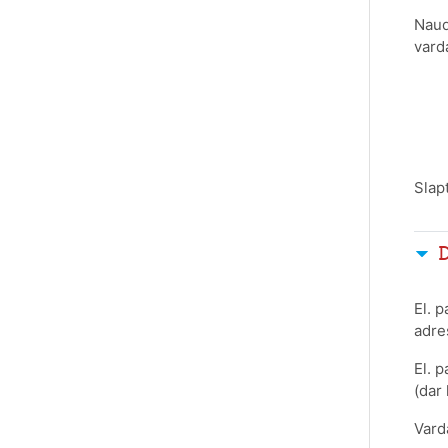
Naud
vard
Slap
D
El. p
adre
El. p
(dar 
Vard