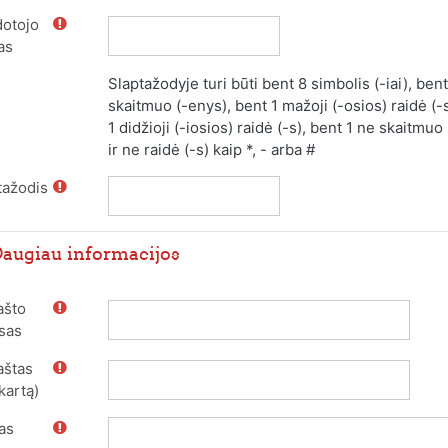
otojo
as
Slaptažodyje turi būti bent 8 simbolis (-iai), bent
skaitmuo (-enys), bent 1 mažoji (-osios) raidė (-
1 didžioji (-iosios) raidė (-s), bent 1 ne skaitmuo
ir ne raidė (-s) kaip *, - arba #
tažodis
augiau informacijos
ašto
sas
aštas
kartą)
as