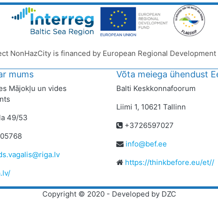
ect NonHazCity is financed by European Regional Development
 ar mums
Võta meiega ühendust Ee
s Mājokļu un vides
Balti Keskkonnafoorum
nts
Liimi 1, 10621 Tallinn
la 49/53
+3726597027
05768
info@bef.ee
s.vagalis@riga.lv
https://thinkbefore.eu/et//
.lv/
Copyright © 2020 - Developed by DZC