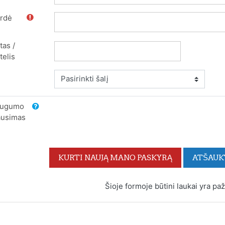
rdė
tas /
telis
ugumo
ausimas
Šioje formoje būtini laukai yra pa