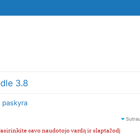
dle 3.8
 paskyra
Sutrau
asirinkite savo naudotojo vardą ir slaptažodį