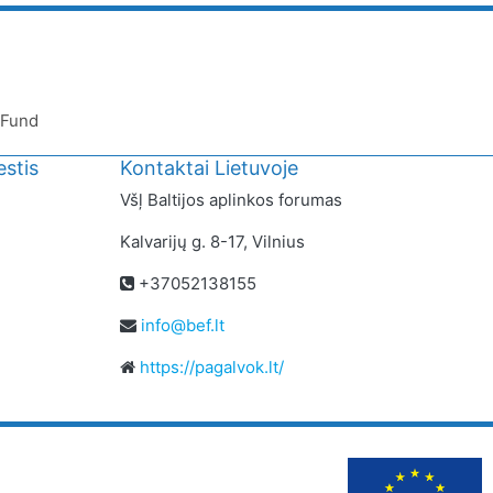
 Fund
stis
Kontaktai Lietuvoje
Všļ Baltijos aplinkos forumas
Kalvarijų g. 8-17, Vilnius
+37052138155
info@bef.lt
https://pagalvok.lt/